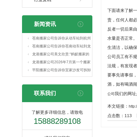
下面请来了解
责，任何人都
新闻资讯
反者一切后果
水量是否正常
苍南搬家公司告诉你从动车站到杭州
长途怎么走
苍南搬家公司告诉你苍南动车站到龙
生清洁，以确
港的公交路线
龙港搬家公司美文欣赏:“蚂蚁搬家的
公司员工有不
过程”
龙港搬家公司2026年7月第一个搬家
法规，有发现者
吉日:07月04日
平阳搬家公司告诉你宜家沙发可拆卸
要事先请事假
搬运吗
酒，如有喝酒闹
联系我们
我们的网址是w
公司
本文链接：
http
了解更多详细信息，请致电
点击数：
113
15888289108