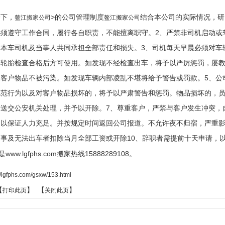
一下，
>的公司管理制度
结合本公司的实际情况，研
鳌江搬家公司
鳌江搬家公司
必须遵守工作合同，履行各自职责，不能擅离职守。2、严禁非司机启动或
由本车司机及当事人共同承担全部责任和损失。3、司机每天早晨必须对车
。轮胎检查合格后方可使用。如发现不经检查出车，将予以严厉惩罚，屡教
保客户物品不被污染。如发现车辆内部凌乱不堪将给予警告或罚款。5、公
规范行为以及对客户物品损坏的，将予以严肃警告和惩罚。物品损坏的，员
送交公安机关处理，并予以开除。7、尊重客户，严禁与客户发生冲突，
，以保证人力充足。并按规定时间返回公司报道。不允许夜不归宿，严重影
事及无法出车者扣除当月全部工资或开除10、辞职者需提前十天申请，
ww.lgfphs.com搬家热线15888289108。
://lgfphs.com/gsxw/153.html
【
】 【
】
打印此页
关闭此页